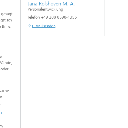
Jana Rolshoven M. A.
Personalentwicklung
h gesagt
Telefon +49 208 8598-1355
gstisch
Brille.
E-Mail senden
le
 Wände,
 oder
suche.
em
.
n
em