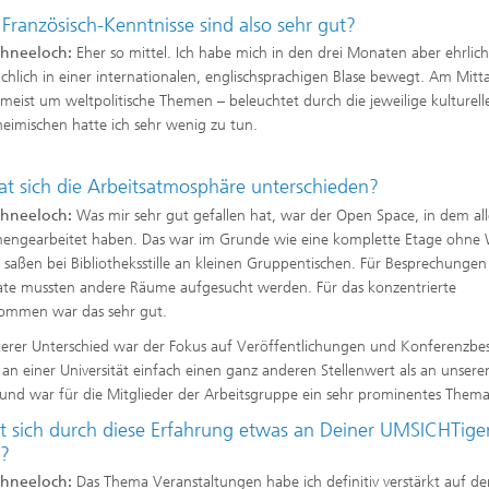
Französisch-Kenntnisse sind also sehr gut?
chneeloch:
Eher so mittel. Ich habe mich in den drei Monaten aber ehrlic
chlich in einer internationalen, englischsprachigen Blase bewegt. Am Mitta
 meist um weltpolitische Themen – beleuchtet durch die jeweilige kulturelle 
heimischen hatte ich sehr wenig zu tun.
at sich die Arbeitsatmosphäre unterschieden?
chneeloch:
Was mir sehr gut gefallen hat, war der Open Space, in dem al
engearbeitet haben. Das war im Grunde wie eine komplette Etage ohne
 saßen bei Bibliotheksstille an kleinen Gruppentischen. Für Besprechungen
ate mussten andere Räume aufgesucht werden. Für das konzentrierte
ommen war das sehr gut.
terer Unterschied war der Fokus auf Veröffentlichungen und Konferenzbe
 an einer Universität einfach einen ganz anderen Stellenwert als an unser
t und war für die Mitglieder der Arbeitsgruppe ein sehr prominentes Thema
t sich durch diese Erfahrung etwas an Deiner UMSICHTige
t?
chneeloch:
Das Thema Veranstaltungen habe ich definitiv verstärkt auf d