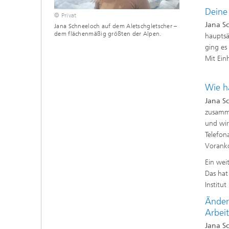
Deine 
© Privat
Jana S
Jana Schneeloch auf dem Aletschgletscher –
dem flächenmäßig größten der Alpen.
hauptsä
ging es
Mit Ein
Wie h
Jana S
zusamm
und wir
Telefon
Vorank
Ein wei
Das hat
Institu
Änder
Arbei
Jana S