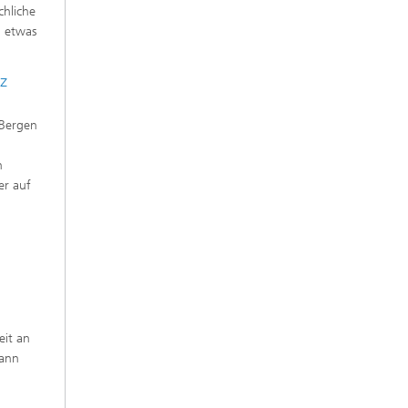
chliche
h etwas
nz
 Bergen
n
er auf
eit an
kann