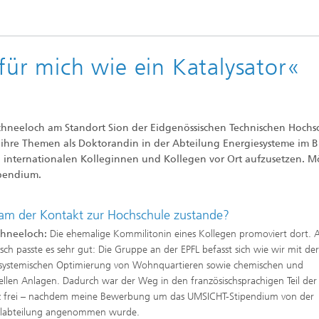
 für mich wie ein Katalysator«
Schneeloch am Standort Sion der Eidgenössischen Technischen Hochs
 ihre Themen als Doktorandin in der Abteilung Energiesysteme im Bl
 internationalen Kolleginnen und Kollegen vor Ort aufzusetzen. M
ipendium.
am der Kontakt zur Hochschule zustande?
chneeloch:
Die ehemalige Kommilitonin eines Kollegen promoviert dort. 
sch passte es sehr gut: Die Gruppe an der EPFL befasst sich wie wir mit de
systemischen Optimierung von Wohnquartieren sowie chemischen und
iellen Anlagen. Dadurch war der Weg in den französischsprachigen Teil der
z frei – nachdem meine Bewerbung um das UMSICHT-Stipendium von der
alabteilung angenommen wurde.