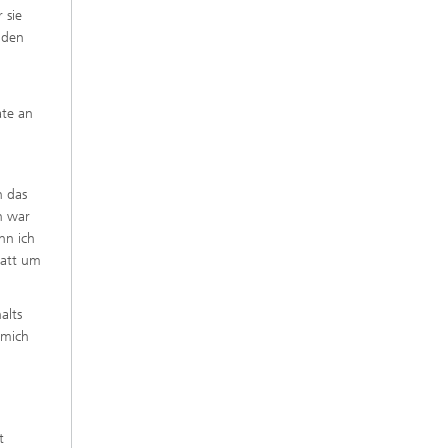
 sie
nden
ate an
h das
h war
nn ich
tatt um
alts
 mich
t