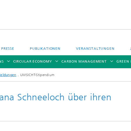
PRESSE
PUBLIKATIONEN
VERANSTALTUNGEN
NS
CIRCULAR ECONOMY
CARBON MANAGEMENT
GREEN
Meldungen
UMSICHT-Stipendium
ana Schneeloch über ihren