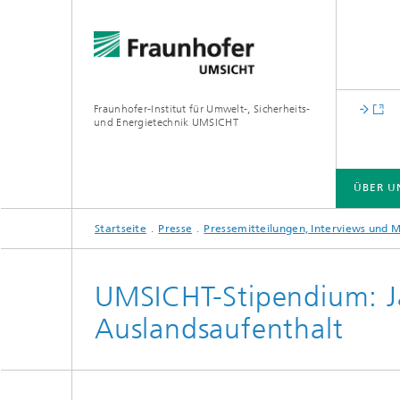
Fraunhofer-Institut für Umwelt-, Sicherheits-
und Energietechnik UMSICHT
ÜBER U
Startseite
Presse
Pressemitteilungen, Interviews und 
ÜBER UNS
CIRCULAR ECONOMY
CARBON MANAGEMENT
GREEN HYDROGEN
LOCAL ENERGY SYSTEMS
UMSICHT-Stipendium: J
Auslandsaufenthalt