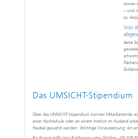
immer e
– und n
zu verp
Von d
abge
Jana S
gewesen
schwimm
flächen
Skifahr
Das UMSICHT-Stipendium
Über das UMSICHT-Stipendium können Mitarbeitende sowoh
einer Hochschule oder an einem Institut im Ausland arbe
flexibel gewählt werden. Wichtige Voraussetzung: ein 
Bei Fragen hilft Jana Rolshoven unter Telefon +49 208 