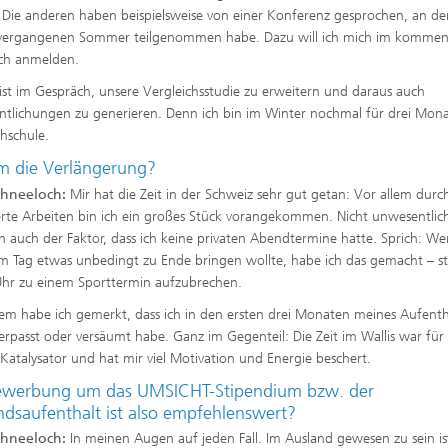
 Die anderen haben beispielsweise von einer Konferenz gesprochen, an der
m vergangenen Sommer teilgenommen habe. Dazu will ich mich im komme
ch anmelden.
st im Gespräch, unsere Vergleichsstudie zu erweitern und daraus auch
ntlichungen zu generieren. Denn ich bin im Winter nochmal für drei Mon
hschule.
 die Verlängerung?
chneeloch:
Mir hat die Zeit in der Schweiz sehr gut getan: Vor allem durc
erte Arbeiten bin ich ein großes Stück vorangekommen. Nicht unwesentlic
ch auch der Faktor, dass ich keine privaten Abendtermine hatte. Sprich: We
m Tag etwas unbedingt zu Ende bringen wollte, habe ich das gemacht – s
hr zu einem Sporttermin aufzubrechen.
m habe ich gemerkt, dass ich in den ersten drei Monaten meines Aufenth
verpasst oder versäumt habe. Ganz im Gegenteil: Die Zeit im Wallis war für
 Katalysator und hat mir viel Motivation und Energie beschert.
ewerbung um das UMSICHT-Stipendium bzw. der
ndsaufenthalt ist also empfehlenswert?
chneeloch:
In meinen Augen auf jeden Fall. Im Ausland gewesen zu sein is