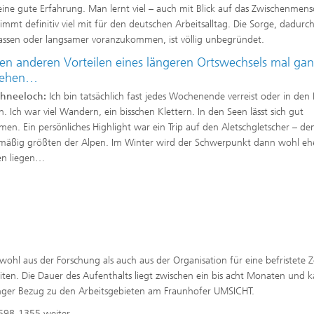
ine gute Erfahrung. Man lernt viel – auch mit Blick auf das Zwischenmens
immt definitiv viel mit für den deutschen Arbeitsalltag. Die Sorge, dadurc
assen oder langsamer voranzukommen, ist völlig unbegründet.
en anderen Vorteilen eines längeren Ortswechsels mal ga
sehen…
chneeloch:
Ich bin tatsächlich fast jedes Wochenende verreist oder in den
. Ich war viel Wandern, ein bisschen Klettern. In den Seen lässt sich gut
en. Ein persönliches Highlight war ein Trip auf den Aletschgletscher – de
mäßig größten der Alpen. Im Winter wird der Schwerpunkt dann wohl eh
en liegen…
l aus der Forschung als auch aus der Organisation für eine befristete Z
iten. Die Dauer des Aufenthalts liegt zwischen ein bis acht Monaten und 
enger Bezug zu den Arbeitsgebieten am Fraunhofer UMSICHT.
8598-1355 weiter.