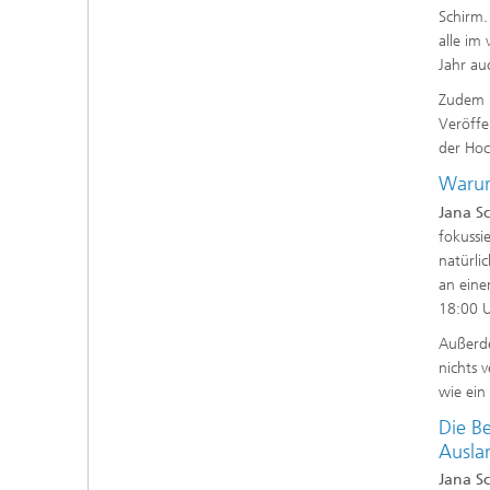
Schirm.
alle i
Jahr au
Zudem i
Veröffe
der Hoc
Warum
Jana S
fokussi
natürli
an eine
18:00 U
Außerde
nichts 
wie ein
Die B
Ausla
Jana S