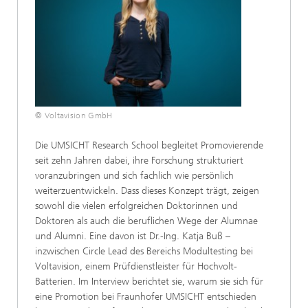
© Voltavision GmbH
Die UMSICHT Research School begleitet Promovierende
seit zehn Jahren dabei, ihre Forschung strukturiert
voranzubringen und sich fachlich wie persönlich
weiterzuentwickeln. Dass dieses Konzept trägt, zeigen
sowohl die vielen erfolgreichen Doktorinnen und
Doktoren als auch die beruflichen Wege der Alumnae
und Alumni. Eine davon ist Dr.-Ing. Katja Buß –
inzwischen Circle Lead des Bereichs Modultesting bei
Voltavision, einem Prüfdienstleister für Hochvolt-
Batterien. Im Interview berichtet sie, warum sie sich für
eine Promotion bei Fraunhofer UMSICHT entschieden