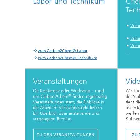
Labor und Technikum
Che
Tech
Volu
Volu
Volu
zum Carbon2Chem®-Labor
...
zum Carbon2Chem®-Technikum
Veranstaltungen
Vid
Ob Konferenz oder Workshop – rund
Wie fun
®
um Carbon2Chem
finden regelmäßig
der Sta
Veranstaltungen statt, die Einblicke in
sieht d
die Arbeit im Verbundprojekt liefern.
Technik
Ein Überblick über anstehende und
werfen 
vergangene Termine.
Kuliss
ZU DEN VERANSTALTUNGEN
ZU 