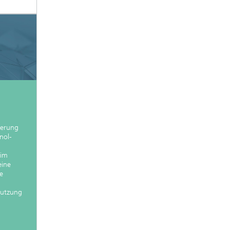
mierung
nol-
 im
eine
e
Nutzung