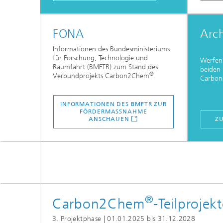
FONA
Arch
Informationen des Bundesministeriums
für Forschung, Technologie und
Werfen 
Raumfahrt (BMFTR) zum Stand des
beiden 
®
Verbundprojekts Carbon2Chem
.
Carbo
INFORMATIONEN DES BMFTR ZUR
FÖRDERMASSNAHME A
NSCHAUEN
Z
®
Carbon2Chem
-Teilprojek
3. Projektphase | 01.01.2025 bis 31.12.2028