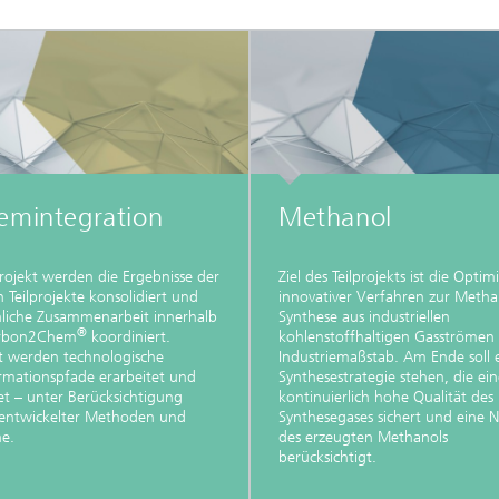
emintegration
Methanol
projekt werden die Ergebnisse der
Ziel des Teilprojekts ist die Opti
 Teilprojekte konsolidiert und
innovativer Verfahren zur Metha
hliche Zusammenarbeit innerhalb
Synthese aus industriellen
®
rbon2Chem
koordiniert.
kohlenstoffhaltigen Gasströmen
t werden technologische
Industriemaßstab. Am Ende soll 
rmationspfade erarbeitet und
Synthesestrategie stehen, die ein
t – unter Berücksichtigung
kontinuierlich hohe Qualität des
 entwickelter Methoden und
Synthesegases sichert und eine 
he.
des erzeugten Methanols
berücksichtigt.