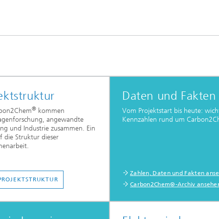
ektstruktur
Daten und Fakten
®
rbon2Chem
kommen
Vom Projektstart bis heute: wich
agenforschung, angewandte
Kennzahlen rund um Carbon2
ng und Industrie zusammen. Ein
f die Struktur dieser
enarbeit.
Zahlen, Daten und Fakten ans
PROJEKTSTRUKTUR
Carbon2Chem®-Archiv ansehe