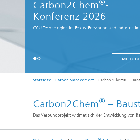
®
Carbon2Chem
-
Konferenz 2026
CCU-Technologien im Fokus: Forschung und Industrie im
MEHR IN
Startseite
Carbon Management
Carbon2Chem® – Bauste
®
Carbon2Chem
– Baust
Das Verbundprojekt widmet sich der Entwicklung von Bau
®