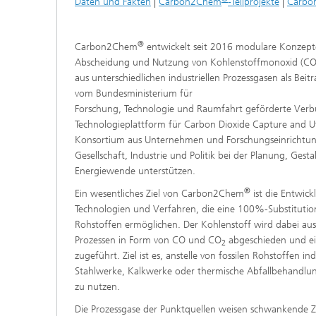
Daten und Fakten
|
Carbon2Chem
-Teilprojekte
|
Carbo
®
Carbon2Chem
entwickelt seit 2016 modulare Konzepte
Abscheidung und Nutzung von Kohlenstoffmonoxid (CO)
aus unterschiedlichen industriellen Prozessgasen als Bei
vom Bundesministerium für
­Forschung, Technologie und Raumfahrt geförderte Verbu
Technologieplattform für Carbon Dioxide Capture and Ut
Konsortium aus Unternehmen und Forschungseinrichtung
Gesellschaft, Industrie und Politik bei der Planung, Ge
Energiewende unterstützen.
®
Ein wesentliches Ziel von Carbon2Chem
ist die Entwic
Technologien und Verfahren, die eine 100%-Substitution
Rohstoffen ermöglichen. Der Kohlenstoff wird dabei aus
Prozessen in Form von CO und CO
abgeschieden und ei
2
zugeführt. Ziel ist es, anstelle von fossilen Rohstoffen in
Stahlwerke, Kalkwerke oder thermische Abfallbehandlun
zu nutzen.
Die Prozessgase der Punktquellen weisen schwankend