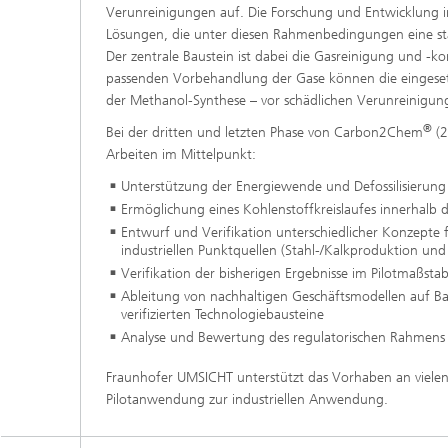
Verunreinigungen auf. Die Forschung und Entwicklung
Lösungen, die unter diesen Rahmenbedingungen eine sta
Der zentrale Baustein ist dabei die Gasreinigung und -ko
passenden Vorbehandlung der Gase können die eingesetz
der Methanol-Synthese – vor schädlichen Verunreinigun
®
Bei der dritten und letzten Phase von Carbon2Chem
(2
Arbeiten im Mittelpunkt:
Unterstützung der Energiewende und Defossilisierung 
Ermöglichung eines Kohlenstoffkreislaufes innerhalb 
Entwurf und Verifikation unterschiedlicher Konzepte 
industriellen Punktquellen (Stahl-/Kalkproduktion un
Verifikation der bisherigen Ergebnisse im Pilotmaßs
Ableitung von nachhaltigen Geschäftsmodellen auf Ba
verifizierten Technologiebausteine
Analyse und Bewertung des regulatorischen Rahmen
Fraunhofer UMSICHT unterstützt das Vorhaben an vielen 
Pilotanwendung zur industriellen Anwendung.