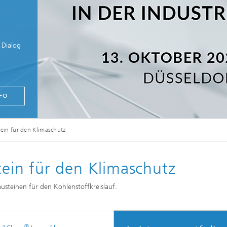
 Dialog
FO
Carbon2Chem-Konferenz zur nachhaltigen chemischen Konversion in der Industri
in für den Klimaschutz
ein für den Klimaschutz
steinen für den Kohlenstoffkreislauf.
®