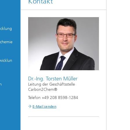
Kontakt
icklung
echemie
wicklun
Dr.-Ing. Torsten Müller
Leitung der Geschäftsstelle
n
Carbon2Chem®
Telefon +49 208 8598-1284
E-Mail senden