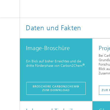
Daten und Fakten
Image-Broschüre
Proj
Bei Ca
Grundl
Ein Blick auf bisher Erreichtes und die
Forschu
®
dritte Förderphase von Carbon2Chem
.
Blick au
Zusamm
BROSCHÜRE CARBON2CHEM®
ZUM DOWNLOAD
ZUR 