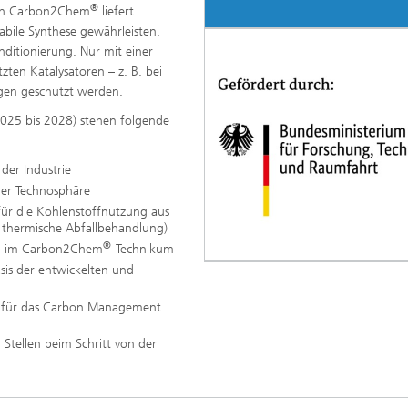
®
 in Carbon2Chem
liefert
bile Synthese gewährleisten.
nditionierung. Nur mit einer
ten Katalysatoren – z. B. bei
gen geschützt werden.
025 bis 2028) stehen folgende
der Industrie
der Technosphäre
für die Kohlenstoffnutzung aus
d thermische Abfallbehandlung)
®
tab im Carbon2Chem
-Technikum
sis der entwickelten und
s für das Carbon Management
Stellen beim Schritt von der