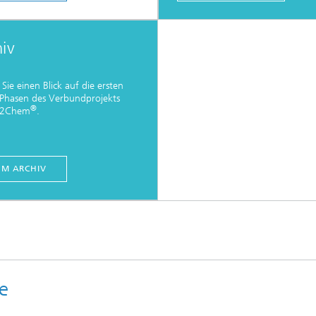
iv
Sie einen Blick auf die ersten
Phasen des Verbundprojekts
®
n2Chem
.
UM ARCHIV
te