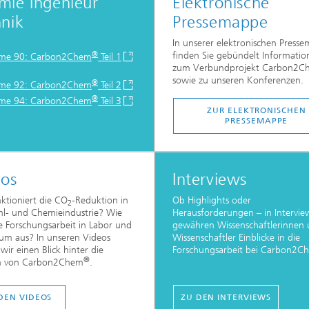
mie Ingenieur
Elektronische
nik
Pressemappe
In unserer elektronischen Press
®
finden Sie gebündelt Informatio
me 90: Carbon2Chem
Teil 1
zum Verbundprojekt Carbon2C
sowie zu unseren Konferenzen.
®
me 92: Carbon2Chem
Teil 2
®
me 94: Carbon2Chem
Teil 3
ZUR ELEKTRONISCHEN
PRESSEMAPPE
eos
Interviews
ktioniert die CO
-Reduktion in
Ob Highlights oder
2
hl- und Chemieindustrie? Wie
Herausforderungen – in Intervie
ie Forschungsarbeit in Labor und
gewähren Wissenschaftlerinnen
um aus? In unseren Videos
Wissenschaftler Einblicke in die
wir einen Blick hinter die
Forschungsarbeit bei Carbon2C
®
en von Carbon2Chem
.
DEN VIDEOS
ZU DEN INTERVIEWS