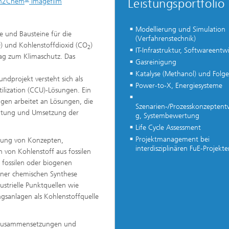
Leistungsportfolio
n2Chem
Imagefilm
Modellierung und Simulation
 und Bausteine für die
(Verfahrenstechnik)
 und Kohlenstoffdioxid (CO
)
2
IT-Infrastruktur, Softwareentw
trag zum Klimaschutz. Das
Gasreinigung
Katalyse (Methanol) und Folg
ndprojekt versteht sich als
Power-to-X, Energiesysteme
ilization (CCU)-Lösungen. Ein
en arbeitet an Lösungen, die
Szenarien-/Prozesskonzeptent
staltung und Umsetzung der
g, Systembewertung
Life Cycle Assessment
Projektmanagement bei
klung von Konzepten,
interdisziplinären FuE-Projekte
 von Kohlenstoff aus fossilen
 fossilen oder biogenen
ner chemischen Synthese
dustrielle Punktquellen wie
gsanlagen als Kohlenstoffquelle
e Zusammensetzungen und