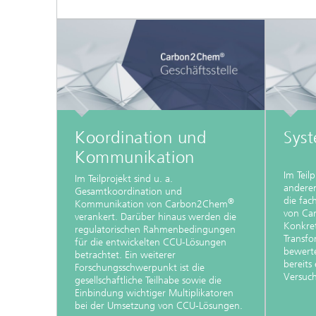
Koordination und
Syst
Kommunikation
Im Teil
Im Teilprojekt sind u. a.
anderen
Gesamtkoordination und
die fac
®
Kommunikation von Carbon2Chem
von Ca
verankert. Darüber hinaus werden die
Konkre
regulatorischen Rahmenbedingungen
Transfo
für die entwickelten CCU-Lösungen
bewerte
betrachtet. Ein weiterer
bereits
Forschungsschwerpunkt ist die
Versuc
gesellschaftliche Teilhabe sowie die
Einbindung wichtiger Multiplikatoren
bei der Umsetzung von CCU-Lösungen.