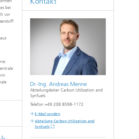
Kontakt
 können
es bei
ch vor
serstoff
 aus
ene
entrale
ann
rale
Dr.-Ing. Andreas Menne
Abteilungsleiter Carbon Utilization and
Synfuels
Telefon +49 208 8598-1172
E-Mail senden
Abteilung Carbon Utilization and
Synfuels