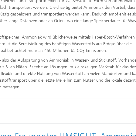
en Speicher- und Transportmedien für Wasserstoff. In Form von Ammoniak
ach transportiert werden. Gleichzeitig bietet Ammoniak den Vorteil, dass 
sig gespeichert und transportiert werden kann. Dadurch empfiehlt es si
 über lange Distanzen oder an Orten, wo eine lange Speicherdauer für Was
ffspeicher: Ammoniak wird üblicherweise mittels Haber-Bosch-Verfahren
rd ist die Bereitstellung des benötigen Wasserstoffs aus Erdgas über die
al betrachtet mehr als 450 Millionen t/a CO
-Emissionen.
2
 – also der Aufspaltung von Ammoniak in Wasser- und Stickstoff. Vorhand
n z.B. an Häfen. Es fehlt an Lösungen im kleinskaligen Maßstab für das dez
e flexible und direkte Nutzung von Wasserstoff an vielen Standorten und k
stofftransport über die letzte Meile hin zum Nutzer und die lokale dezent
n betragen.