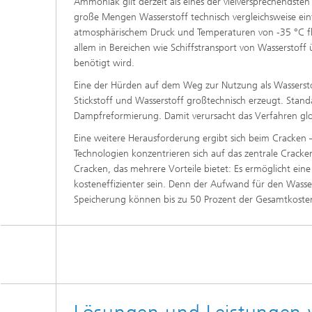
Ammoniak gilt derzeit als eines der vielversprechendst
große Mengen Wasserstoff technisch vergleichsweise einf
atmosphärischem Druck und Temperaturen von -35 °C flüs
allem in Bereichen wie Schiffstransport von Wasserstoff
benötigt wird.
Eine der Hürden auf dem Weg zur Nutzung als Wassersto
Stickstoff und Wasserstoff großtechnisch erzeugt. Standa
Dampfreformierung. Damit verursacht das Verfahren glob
Eine weitere Herausforderung ergibt sich beim Cracken
Technologien konzentrieren sich auf das zentrale Cracke
Cracken, das mehrere Vorteile bietet: Es ermöglicht ein
kosteneffizienter sein. Denn der Aufwand für den Wasser
Speicherung können bis zu 50 Prozent der Gesamtkoste