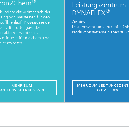
®
bon2Chem
Leistungszentrum
®
DYNAFLEX
bundprojekt widmet sich der
lung von Bausteinen für den
Ziel des
toffkreislauf: Prozessgase der
Leistungszentrums: zukunftsfähi
ie – z.B. Hüttengase der
Produktionssysteme planen zu 
oduktion – werden als
toffquelle für die chemische
ie erschlossen.
MEHR ZUM
MEHR ZUM LEISTUNGSZEN
KOHLENSTOFFKREISLAUF
DYNAFLEX®