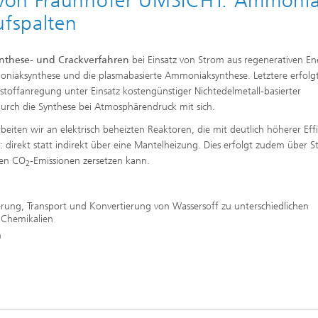
 von Fraunhofer UMSICHT: Ammoni
ufspalten
nthese- und Crackverfahren
bei Einsatz von Strom aus regenerativen En
niaksynthese und die plasmabasierte Ammoniaksynthese. Letztere erfolg
ckstoffanregung unter Einsatz kostengünstiger Nichtedelmetall-basierter
durch die Synthese bei Atmosphärendruck mit sich.
iten wir an elektrisch beheizten Reaktoren, die mit deutlich höherer Effi
n: direkt statt indirekt über eine Mantelheizung. Dies erfolgt zudem über S
gen CO
-Emissionen zersetzen kann.
2
rung, Transport und Konvertierung von Wassersoff zu unterschiedlichen
 Chemikalien
n