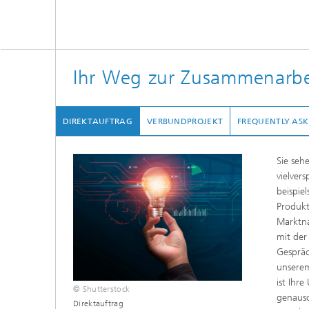
Ihr Weg zur Zusammenarbe
DIREKTAUFTRAG
VERBUNDPROJEKT
FREQUENTLY ASK
Sie seh
vielver
beispie
Produkt
Marktna
mit der
Gesprä
unserem
ist Ihr
© Shutterstock
genauso
Direktauftrag