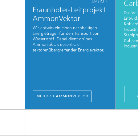
UMSICHT
Car
Fraunhofer-Leitprojekt
Das Ver
AmmonVektor
Entwick
Kohlens
Wir entwickeln einen nachhaltigen
Industr
Energieträger für den Transport von
Stahlpr
Wasserstoff. Dabei dient grünes
Kohlens
Ammoniak als dezentraler,
Industr
sektorenübergreifender Energievektor.
MEHR ZU AMMONVEKTOR