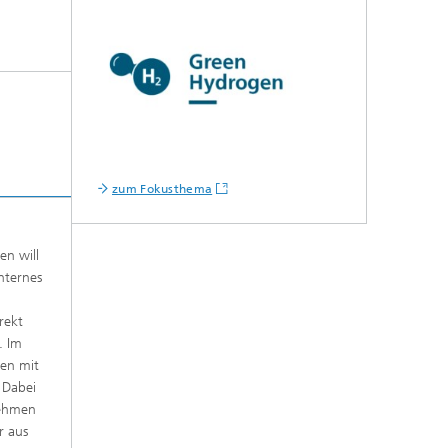
zum Fokusthema
en will
nternes
rekt
. Im
en mit
 Dabei
nehmen
r aus