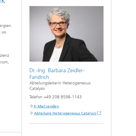
ak
ergien.
t im
zienz
trom,
Dr.-Ing. Barbara Zeidler-
Fandrich
Abteilungsleiterin Heterogeneous
Catalysis
Telefon +49 208 8598-1143
E-Mail senden
Abteilung Heterogeneous Catalysis