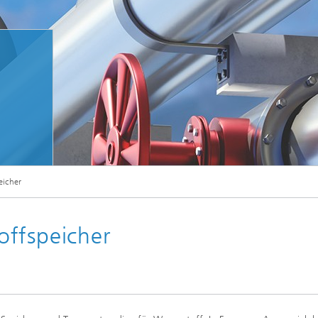
© Shutterstock
eicher
offspeicher