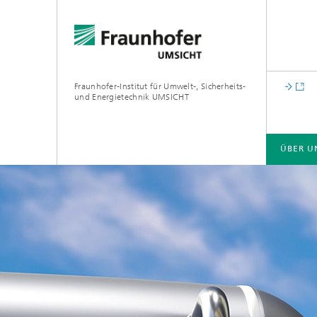
Fraunhofer-Institut für Umwelt-, Sicherheits-
und Energietechnik UMSICHT
ÜBER U
ÜBER UNS
CIRCULAR ECONOMY
CARBON MANAGEMENT
GREEN HYDROGEN
LOCAL ENERGY SYSTEMS