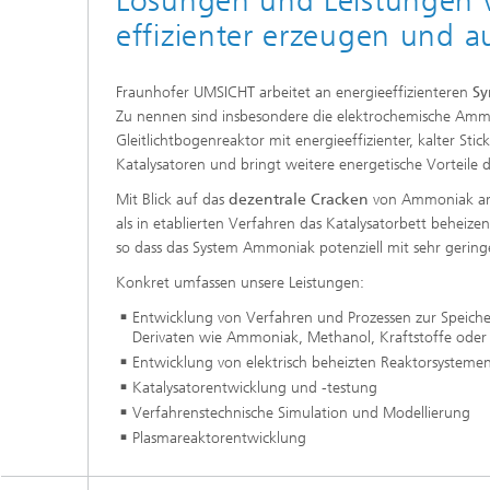
Lösungen und Leistungen
effizienter erzeugen und a
Fraunhofer UMSICHT arbeitet an energieeffizienteren
Sy
Zu nennen sind insbesondere die elektrochemische Ammo
Gleitlichtbogenreaktor mit energieeffizienter, kalter Sti
Katalysatoren und bringt weitere energetische Vorteile 
Mit Blick auf das
dezentrale Cracken
von Ammoniak arbe
als in etablierten Verfahren das Katalysatorbett beheize
so dass das System Ammoniak potenziell mit sehr gerin
Konkret umfassen unsere Leistungen:
Entwicklung von Verfahren und Prozessen zur Speiche
Derivaten wie Ammoniak, Methanol, Kraftstoffe oder
Entwicklung von elektrisch beheizten Reaktorsysteme
Katalysatorentwicklung und -testung
Verfahrenstechnische Simulation und Modellierung
Plasmareaktorentwicklung