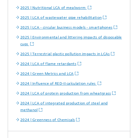
2025 | Nutritional LCA of mealworm
2025 | LCA of wastewater pipe rehabilitation
2025 | LCA - circular business models - smartphones
2025 | Environmental and littering impacts of disposable
cups
2025 | Terrestrial plastic pollution impacts in LCAs
2024 | LCA of flame retardants
2024 | Green Metrics and LCA
2024 | Influence of RED-II calculation rules
2024 | LCA of protein production from wheatgrass
2024 | LCA of integrated production of steel and
methanol
2024 | Greenness of Chemicals