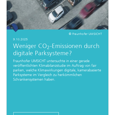
© Fraunhofer UMSICHT
9.10.2025
Weniger CO
-Emissionen durch
2
digitale Parksysteme?
Fraunhofer UMSICHT untersuchte in einer gerade
veröffentlichten Klimabilanzstudie im Auftrag von fair
parken, welche Klimawirkungen digitale, kamerabasierte
Parksysteme im Vergleich zu herkömmlichen
Schrankensystemen haben.