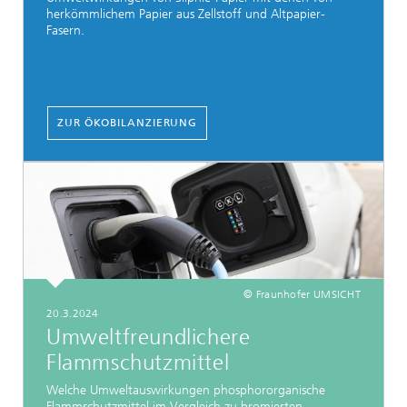
herkömmlichem Papier aus Zellstoff und Altpapier-
Fasern.
ZUR ÖKOBILANZIERUNG
© Fraunhofer UMSICHT
20.3.2024
Umweltfreundlichere
Flammschutzmittel
Welche Umweltauswirkungen phosphororganische
Flammschutzmittel im Vergleich zu bromierten