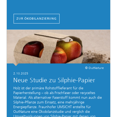
ZUR ÖKOBILANZIERUNG
© OutNature
2.10.2025
Neue Studie zu Silphie-Papier
Holz ist der primäre Rohstofflieferant für die
Papierherstellung – ob als Frischfaser oder recyceltes
Material. Als alternativer Faserstoff kommt nun auch die
Silphie-Pflanze zum Einsatz, eine mehrjährige
Energiepflanze. Fraunhofer UMSICHT erstellte für
OutNature eine Ökobilanzstudie und verglich die
Umweltwirkungen von Silphie-Papier mit denen von