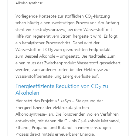
Alkoholsynthese
Vorliegende Konzepte zur stofflichen CO
-Nutzung
2
sehen häufig einen zweistufigen Prozess vor. Am Anfang
steht ein Elektrolyseprozess, bei dem Wasserstoff mit
Hilfe von regenerativem Strom hergestellt wird. Es folgt
ein katalytischer Prozessschritt. Dabei wird der
Wasserstoff mit CO
zum gewünschten Endprodukt –
2
zum Beispiel Alkohole – umgesetzt. Die Nachteile: Zum
einen muss das Zwischenprodukt Wasserstoff gespeichert
werden, zum anderen treten bei der Elektrolyse zur
Wasserstoffbereitstellung Energieverluste auf.
Energieeffiziente Reduktion von CO
zu
2
Alkoholen
Hier setzt das Projekt »ElkaSyn – Steigerung der
Energieeffizienz der elektrokatalytischen
Alkoholsynthese« an. Die Forschenden wollen Verfahren
entwickeln, mit denen die C
- bis C
-Alkohole Methanol,
1
4
Ethanol, Propanol und Butanol in einem einstufigen
Prozess direkt mittels erneuerbarer Energie,