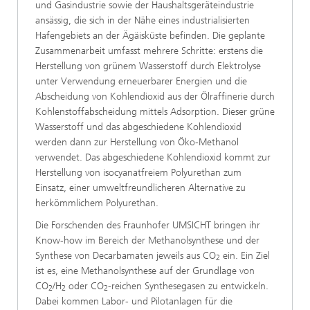
und Gasindustrie sowie der Haushaltsgeräteindustrie
ansässig, die sich in der Nähe eines industrialisierten
Hafengebiets an der Ägäisküste befinden. Die geplante
Zusammenarbeit umfasst mehrere Schritte: erstens die
Herstellung von grünem Wasserstoff durch Elektrolyse
unter Verwendung erneuerbarer Energien und die
Abscheidung von Kohlendioxid aus der Ölraffinerie durch
Kohlenstoffabscheidung mittels Adsorption. Dieser grüne
Wasserstoff und das abgeschiedene Kohlendioxid
werden dann zur Herstellung von Öko-Methanol
verwendet. Das abgeschiedene Kohlendioxid kommt zur
Herstellung von isocyanatfreiem Polyurethan zum
Einsatz, einer umweltfreundlicheren Alternative zu
herkömmlichem Polyurethan.
Die Forschenden des Fraunhofer UMSICHT bringen ihr
Know-how im Bereich der Methanolsynthese und der
Synthese von Decarbamaten jeweils aus CO
ein. Ein Ziel
2
ist es, eine Methanolsynthese auf der Grundlage von
CO
/H
oder CO
-reichen Synthesegasen zu entwickeln.
2
2
2
Dabei kommen Labor- und Pilotanlagen für die