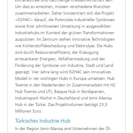
klimaneutrale und nachhaltige Kreislaufwirtschaft sein.
Um dies zu erreichen, müssen verschiedene Branchen
zusammenarbeiten. Daher konzentriert sich das Projekt
»IS2H4C« darauf, die Potenziale industrieller Symbiosen
sowie ihrer schrittweisen Umsetzung in ausgewählten
Industriehubs im Kontext der grünen Transformationen
auszuloten. Im Zentrum stehen innovative Technologien
wie Kohlenstoffabscheidung und Elektrolyse. Die Hubs
sind durch Ressourceneffizienz, der Erzeugung
erneuerbarer Energien, Abfallvermeidung und der
Förderung der Symbiose von Industrie, Stadt und Land
geprägt. Vier Jahre lang wird IS2H4C sein innovatives
Modell in vier wichtigen Hubs in Europa umsetzen: Hub
Twente in den Niederlanden (in Zusammenarbeit mit H2
Hub Twente und UT), Basque Hub in Nordspanien,
Industriepark Höchst in Deutschland und Izmir-Manisa
Hub in der Türkei. Das Projektvolumen beträgt 23,5
Millionen Euro.
Türkisches Industrie-Hub
In der Region Izmir-Manisa sind Unternehmen der Öl-