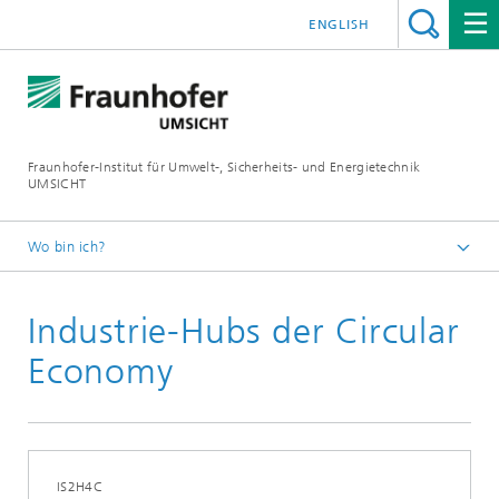
ENGLISH
Fraunhofer-Institut für Umwelt-, Sicherheits- und Energietechnik
UMSICHT
Wo bin ich?
Startseite
Industrie-Hubs der Circular
Presse
Pressemitteilungen, Interviews und Meldungen
Economy
IS2H4C