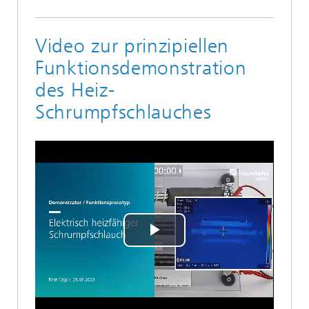
Video zur prinzipiellen
Funktionsdemonstration
des Heiz-
Schrumpfschlauches
Play
Video