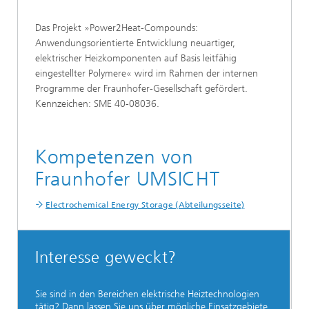
Das Projekt »Power2Heat-Compounds:
Anwendungsorientierte Entwicklung neuartiger,
elektrischer Heizkomponenten auf Basis leitfähig
eingestellter Polymere« wird im Rahmen der internen
Programme der Fraunhofer-Gesellschaft gefördert.
Kennzeichen: SME 40-08036.
Kompetenzen von
Fraunhofer UMSICHT
Electrochemical Energy Storage (Abteilungsseite)
Interesse geweckt?
Sie sind in den Bereichen elektrische Heiztechnologien
tätig? Dann lassen Sie uns über mögliche Einsatzgebiete