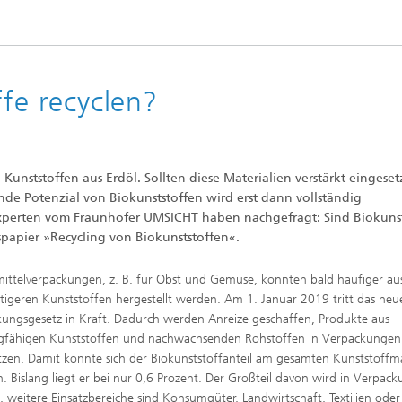
ffe recyclen?
 Kunststoffen aus Erdöl. Sollten diese Materialien verstärkt eingeset
e Potenzial von Biokunststoffen wird erst dann vollständig
 Experten vom Fraunhofer UMSICHT haben nachgefragt: Sind Biokunst
spapier »Recycling von Biokunststoffen«.
ittelverpackungen, z. B. für Obst und Gemüse, könnten bald häufiger au
tigeren Kunststoffen hergestellt werden. Am 1. Januar 2019 tritt das neu
ungsgesetz in Kraft. Dadurch werden Anreize geschaffen, Produkte aus
ngfähigen Kunststoffen und nachwachsenden Rohstoffen in Verpackungen
tzen. Damit könnte sich der Biokunststoffanteil am gesamten Kunststoffm
. Bislang liegt er bei nur 0,6 Prozent. Der Großteil davon wird in Verpac
, weitere Einsatzbereiche sind Konsumgüter, Landwirtschaft, Textilien oder