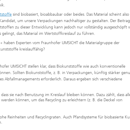
ik.
tstoffe
sind biobasiert, bioabbaubar oder beides. Das Material scheint also
 Kandidat, um unsere Verpackungen nachhaltiger zu gestalten. Der Beitra
tstoffen zu dieser Entwicklung kann jedoch nur vollständig ausgeschöpft
 gelingt, das Material im Wertstoffkreislauf zu führen.
en« haben Experten vom Fraunhofer UMSICHT die Materialgruppe der
unststoffe kreislauffähig?
ofer UMSICHT stellen klar, dass Biokunststoffe wie auch konventionelle
 können. Sollten Biokunststoffe, z. B. in Verpackungen, künftig stärker genu
des Abfallmanagements erforderlich. Daraus ergeben sich verschiedene
 dass sie nach Benutzung im Kreislauf bleiben können. Dazu zählt, dass all
erden können, um das Recycling zu erleichtern (z. B. die Deckel von
n hohe Reinheiten und Recyclingraten. Auch Pfandsysteme für biobasierte Ku
n.