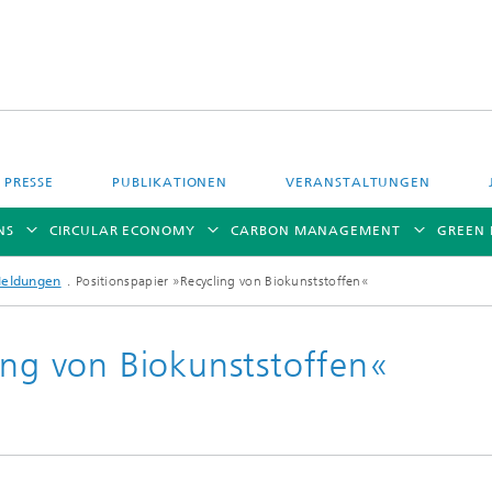
PRESSE
PUBLIKATIONEN
VERANSTALTUNGEN
NS
CIRCULAR ECONOMY
CARBON MANAGEMENT
GREEN
Meldungen
Positionspapier »Recycling von Biokunststoffen«
ing von Biokunststoffen«