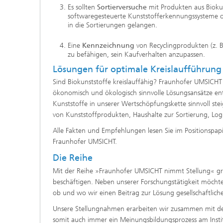
Es sollten
Sortierversuche
mit Produkten aus Bioku
softwaregesteuerte Kunststofferkennungssysteme op
in die Sortierungen gelangen.
Eine
Kennzeichnung
von Recyclingprodukten (z. 
zu befähigen, sein Kaufverhalten anzupassen.
Lösungen für optimale Kreislaufführung
Sind Biokunststoffe kreislauffähig? Fraunhofer UMSICHT 
ökonomisch und ökologisch sinnvolle Lösungsansätze entwi
Kunststoffe in unserer Wertschöpfungskette sinnvoll stei
von Kunststoffprodukten, Haushalte zur Sortierung, Log
Alle Fakten und Empfehlungen lesen Sie im Positionspapi
Fraunhofer UMSICHT.
Die Reihe
Mit der Reihe »Fraunhofer UMSICHT nimmt Stellung« grei
beschäftigen. Neben unserer Forschungstätigkeit möchte
ob und wo wir einen Beitrag zur Lösung gesellschaftlic
Unsere Stellungnahmen erarbeiten wir zusammen mit den
somit auch immer ein Meinungsbildungsprozess am Institu