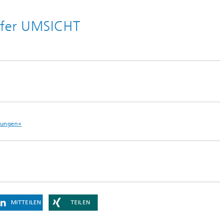
ofer UMSICHT
ldungen«
MITTEILEN
TEILEN