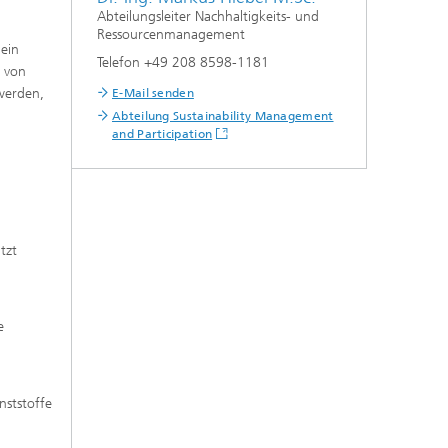
Abteilungsleiter Nachhaltigkeits- und
Ressourcenmanagement
 ein
Telefon +49 208 8598-1181
g von
 werden,
E-Mail senden
Abteilung Sustainability Management
and Participation
tzt
e
nststoffe