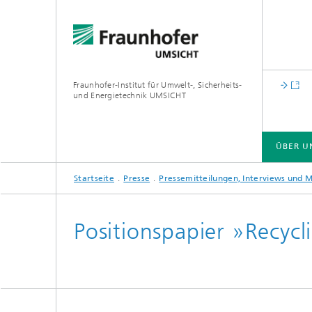
Fraunhofer-Institut für Umwelt-, Sicherheits-
und Energietechnik UMSICHT
ÜBER U
Startseite
Presse
Pressemitteilungen, Interviews und 
ÜBER UNS
CIRCULAR ECONOMY
CARBON MANAGEMENT
GREEN HYDROGEN
LOCAL ENERGY SYSTEMS
Positionspapier »Recycl