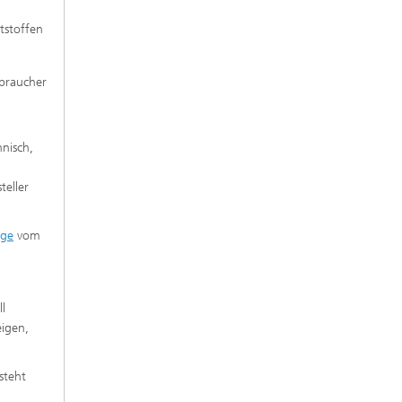
tstoffen
rbraucher
nisch,
teller
ge
vom
l
eigen,
steht