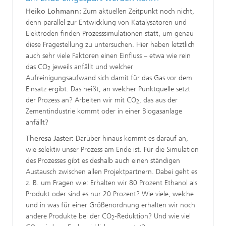
Heiko Lohmann:
Zum aktuellen Zeitpunkt noch nicht,
denn parallel zur Entwicklung von Katalysatoren und
Elektroden finden Prozesssimulationen statt, um genau
diese Fragestellung zu untersuchen. Hier haben letztlich
auch sehr viele Faktoren einen Einfluss – etwa wie rein
das CO
jeweils anfällt und welcher
2
Aufreinigungsaufwand sich damit für das Gas vor dem
Einsatz ergibt. Das heißt, an welcher Punktquelle setzt
der Prozess an? Arbeiten wir mit CO
, das aus der
2
Zementindustrie kommt oder in einer Biogasanlage
anfällt?
Theresa Jaster:
Darüber hinaus kommt es darauf an,
wie selektiv unser Prozess am Ende ist. Für die Simulation
des Prozesses gibt es deshalb auch einen ständigen
Austausch zwischen allen Projektpartnern. Dabei geht es
z. B. um Fragen wie: Erhalten wir 80 Prozent Ethanol als
Produkt oder sind es nur 20 Prozent? Wie viele, welche
und in was für einer Größenordnung erhalten wir noch
andere Produkte bei der CO
-Reduktion? Und wie viel
2