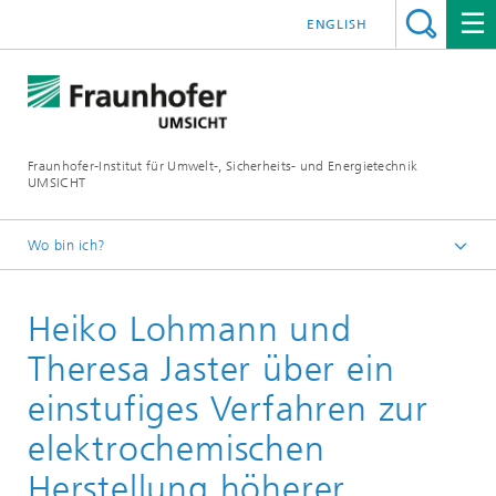
ENGLISH
Fraunhofer-Institut für Umwelt-, Sicherheits- und Energietechnik
UMSICHT
Wo bin ich?
Startseite
Heiko Lohmann und
Presse
Pressemitteilungen, Interviews und Meldungen
Theresa Jaster über ein
einstufiges Verfahren zur
elektrochemischen
Herstellung höherer