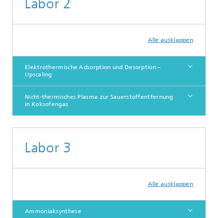
Labor 2
Alle ausklappen
Elektrothermische Adsorption und Desorption –
Upscaling
Nicht-thermisches Plasma zur Sauerstoffentfernung
in Koksofengas
Labor 3
Alle ausklappen
Ammoniaksynthese