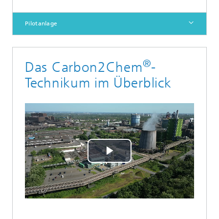
Pilotanlage
®
Das Carbon2Chem
-
Technikum im Überblick
Play
Video