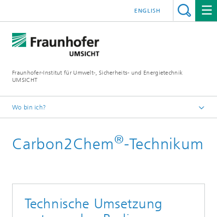
ENGLISH
Fraunhofer-Institut für Umwelt-, Sicherheits- und Energietechnik
UMSICHT
Wo bin ich?
Startseite
®
Carbon2Chem
-Technikum
Carbon Management
Carbon2Chem® – Baustein für den Klimaschutz
Technische Umsetzung