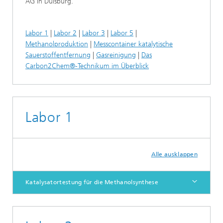
AG in Duisburg.
Labor 1
|
Labor 2
|
Labor 3
|
Labor 5
|
Methanolproduktion
|
Messcontainer katalytische
Sauerstoffentfernung
|
Gasreinigung
|
Das
Carbon2Chem®-Technikum im Überblick
Labor 1
Alle ausklappen
Katalysatortestung für die Methanolsynthese