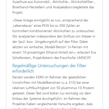
Ausschuss aus Automobil-, Aktivkohle-, Aktivkohlefilter-,
Bioethanol-Herstellern und Analyselabors begleitete das
Projekt.
»Diese Anlage ermöglicht es nun, entsprechend der
‚Lebensdauer‘ eines PKW bis zu 300 Zyklen an
kontrolliert konditionierten Aktivkohlen zu untersuchen.
Wir analysierten insbesondere den Einfluss von Wasser in
der Spül- bzw. Umgebungsluft auf den Filter. Dabei
setzten wir einfaches ‚Modell-Benzin‘ (n-Pentan mit
einem 10-prozentigen Ethanol-Anteil) ein«, erläutert Eva
Schieferstein, Projektleiterin des Fraunhofer UMSICHT.
Regelmäßige Untersuchungen der Filter
erforderlich
Derzeit werden KDRS im Rahmen der gesetzlichen
Vorschriften mit Modellbenzinen (u.a. E10) bei einer
relativen Luftfeuchtigkeit von 50 plus/minus 10 Prozent
getestet. Dieser Test wird bisher nur einmalig vor dem
Einbau der Systeme durchgeführt. Im Rahmen des
Projektes haben vergleichende Versuche ergeben, dass