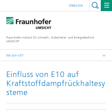
ENGLISH
Fraunhofer-Institut für Umwelt-, Sicherheits- und Energietechnik
UMSICHT
Wo bin ich?
Startseite
Einfluss von E10 auf
Presse
Pressemitteilungen, Interviews und Meldungen
Kraftstoffdampfrückhaltesy
steme