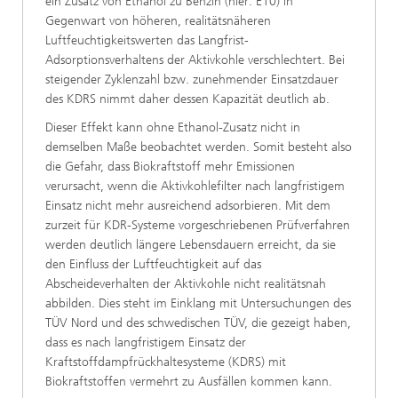
ein Zusatz von Ethanol zu Benzin (hier: E10) in
Gegenwart von höheren, realitätsnäheren
Luftfeuchtigkeitswerten das Langfrist-
Adsorptionsverhaltens der Aktivkohle verschlechtert. Bei
steigender Zyklenzahl bzw. zunehmender Einsatzdauer
des KDRS nimmt daher dessen Kapazität deutlich ab.
Dieser Effekt kann ohne Ethanol-Zusatz nicht in
demselben Maße beobachtet werden. Somit besteht also
die Gefahr, dass Biokraftstoff mehr Emissionen
verursacht, wenn die Aktivkohlefilter nach langfristigem
Einsatz nicht mehr ausreichend adsorbieren. Mit dem
zurzeit für KDR-Systeme vorgeschriebenen Prüfverfahren
werden deutlich längere Lebensdauern erreicht, da sie
den Einfluss der Luftfeuchtigkeit auf das
Abscheideverhalten der Aktivkohle nicht realitätsnah
abbilden. Dies steht im Einklang mit Untersuchungen des
TÜV Nord und des schwedischen TÜV, die gezeigt haben,
dass es nach langfristigem Einsatz der
Kraftstoffdampfrückhaltesysteme (KDRS) mit
Biokraftstoffen vermehrt zu Ausfällen kommen kann.