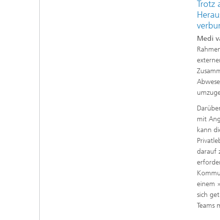
Trotz 
Herau
verbu
Medi v
Rahmen 
externe
Zusamme
Abwesen
umzugeh
Darüber
mit Ang
kann di
Privatl
darauf 
erforde
Kommun
einem »
sich ge
Teams m