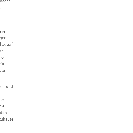
 mache
t –
ener.
ngen
lick auf
ir
ne
für
 zur
gen und
es in
die
uten
 zuhause