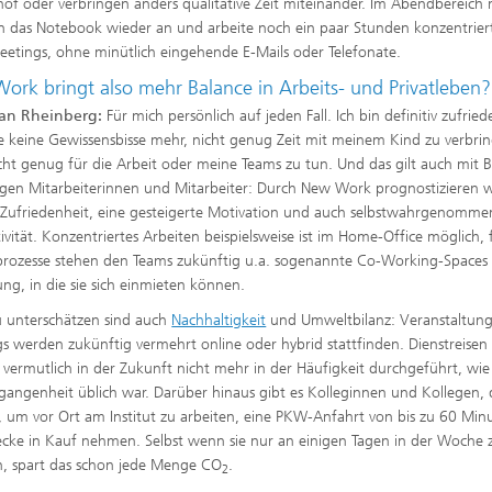
of oder verbringen anders qualitative Zeit miteinander. Im Abendbereich
n das Notebook wieder an und arbeite noch ein paar Stunden konzentrier
etings, ohne minütlich eingehende E-Mails oder Telefonate.
ork bringt also mehr Balance in Arbeits- und Privatleben?
an Rheinberg:
Für mich persönlich auf jeden Fall. Ich bin definitiv zufried
e keine Gewissensbisse mehr, nicht genug Zeit mit meinem Kind zu verbri
cht genug für die Arbeit oder meine Teams zu tun. Und das gilt auch mit B
igen Mitarbeiterinnen und Mitarbeiter: Durch New Work prognostizieren w
Zufriedenheit, eine gesteigerte Motivation und auch selbstwahrgenomme
ivität. Konzentriertes Arbeiten beispielsweise ist im Home-Office möglich, 
prozesse stehen den Teams zukünftig u.a. sogenannte Co-Working-Spaces
ng, in die sie sich einmieten können.
u unterschätzen sind auch
Nachhaltigkeit
und Umweltbilanz: Veranstaltun
s werden zukünftig vermehrt online oder hybrid stattfinden. Dienstreisen
vermutlich in der Zukunft nicht mehr in der Häufigkeit durchgeführt, wie 
gangenheit üblich war. Darüber hinaus gibt es Kolleginnen und Kollegen, 
 um vor Ort am Institut zu arbeiten, eine PKW-Anfahrt von bis zu 60 Min
ecke in Kauf nehmen. Selbst wenn sie nur an einigen Tagen in der Woche
n, spart das schon jede Menge CO
.
2