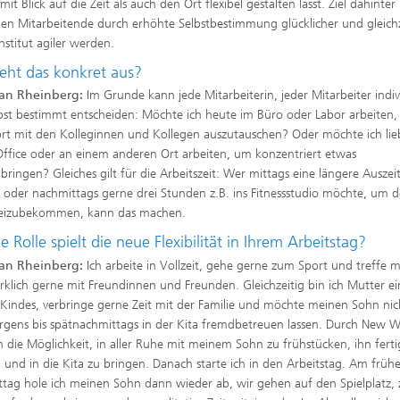
it Blick auf die Zeit als auch den Ort flexibel gestalten lässt. Ziel dahinter 
en Mitarbeitende durch erhöhte Selbstbestimmung glücklicher und gleichz
Institut agiler werden.
ieht das konkret aus?
an Rheinberg:
Im Grunde kann jede Mitarbeiterin, jeder Mitarbeiter indiv
bst bestimmt entscheiden: Möchte ich heute im Büro oder Labor arbeiten
rt mit den Kolleginnen und Kollegen auszutauschen? Oder möchte ich lie
fice oder an einem anderen Ort arbeiten, um konzentriert etwas
bringen? Gleiches gilt für die Arbeitszeit: Wer mittags eine längere Auszei
 oder nachmittags gerne drei Stunden z.B. ins Fitnessstudio möchte, um 
reizubekommen, kann das machen.
 Rolle spielt die neue Flexibilität in Ihrem Arbeitstag?
an Rheinberg:
Ich arbeite in Vollzeit, gehe gerne zum Sport und treffe m
rklich gerne mit Freundinnen und Freunden. Gleichzeitig bin ich Mutter ei
 Kindes, verbringe gerne Zeit mit der Familie und möchte meinen Sohn nic
gens bis spätnachmittags in der Kita fremdbetreuen lassen. Durch New 
h die Möglichkeit, in aller Ruhe mit meinem Sohn zu frühstücken, ihn ferti
und in die Kita zu bringen. Danach starte ich in den Arbeitstag. Am früh
tag hole ich meinen Sohn dann wieder ab, wir gehen auf den Spielplatz,