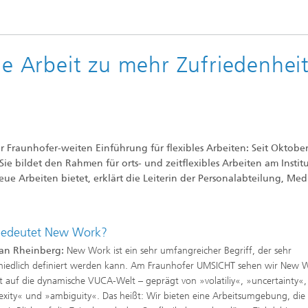
ble Arbeit zu mehr Zufriedenhei
 Fraunhofer-weiten Einführung für flexibles Arbeiten: Seit Oktobe
Sie bildet den Rahmen für orts- und zeitflexibles Arbeiten am Instit
eue Arbeiten bietet, erklärt die Leiterin der Personalabteilung, Med
edeutet New Work?
an Rheinberg:
New Work ist ein sehr umfangreicher Begriff, der sehr
hiedlich definiert werden kann. Am Fraunhofer UMSICHT sehen wir New W
 auf die dynamische VUCA-Welt – geprägt von »volatiliy«, »uncertainty«,
xity« und »ambiguity«. Das heißt: Wir bieten eine Arbeitsumgebung, die 