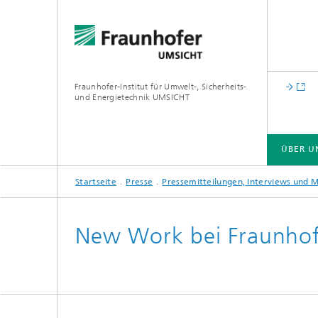
Fraunhofer-Institut für Umwelt-, Sicherheits-
und Energietechnik UMSICHT
ÜBER U
Startseite
Presse
Pressemitteilungen, Interviews und 
ÜBER UNS
CIRCULAR ECONOMY
CARBON MANAGEMENT
GREEN HYDROGEN
LOCAL ENERGY SYSTEMS
New Work bei Fraunho