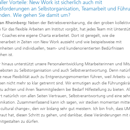
aller Vorteile: New Work ist sicherlich auch mit
sforderungen an Selbstorganisation, Teamarbeit und Führ
nden. Wie gehen Sie damit um?
an Rheinberg:
Neben der Betriebsvereinbarung, die den groben kollekti
für das flexible Arbeiten am Institut vorgibt, hat jedes Team mit Unterst
r Coaches eine eigene Charta erarbeitet. Dort ist geregelt, wie die
narbeit in Zeiten von New Work aussieht und wie beispielsweise mit
heiten und individuellen, team- und kundenorientierten Bedürfnissen
en ist.
 hinaus unterstützt unsere Personalentwicklung Mitarbeiterinnen und Mit
eboten zu Selbstorganisation und auch Selbstverantwortung. Denn natürl
e neue Flexibilität auch zu Entgrenzungsmomenten führen, weil Arbeits- 
eben nicht mehr so klar getrennt sind. Wir ermutigen auch die Führungskrä
zu achten und ihren Teammitgliedern bei Bedarf Hilfestellung zu bieten. Al
rt natürlich von allen Seiten Vertrauen, Selbstverantwortung und eine seh
ikation. Zusammenfassend kann ich sagen, wir stecken momentan mitte
cultural change«, den wir bislang sehr gut meistern. Ich bin froh, dass U
traut hat, diesen Schritt zu gehen, und dankbar, diese Veränderungen mit
itgestalten zu dürfen.