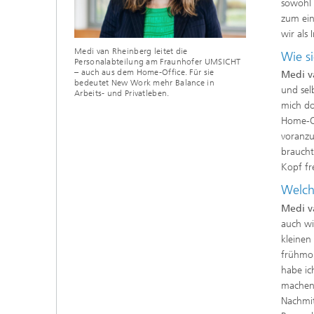
sowohl m
zum ein
wir als 
Medi van Rheinberg leitet die
Wie s
Personalabteilung am Fraunhofer UMSICHT
– auch aus dem Home-Office. Für sie
Medi v
bedeutet New Work mehr Balance in
und sel
Arbeits- und Privatleben.
mich do
Home-Of
voranzu
braucht
Kopf f
Welche
Medi v
auch wi
kleinen
frühmor
habe ic
machen 
Nachmit