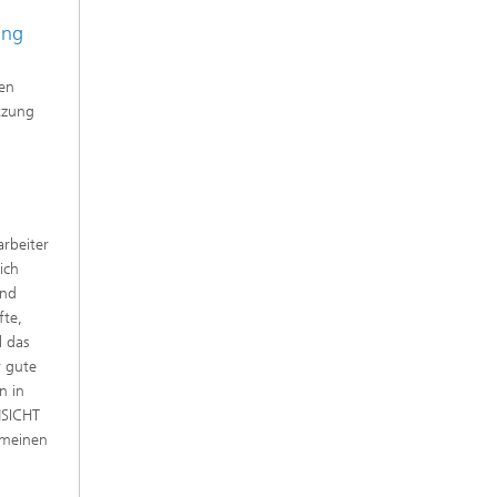
ung
ven
ützung
arbeiter
ich
und
fte,
l das
r gute
n in
MSICHT
 meinen