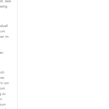
ist, dass
eitig
iduell
, um
ber im
t
den
ich
nes
ht von
Work
g zu
en
 zum