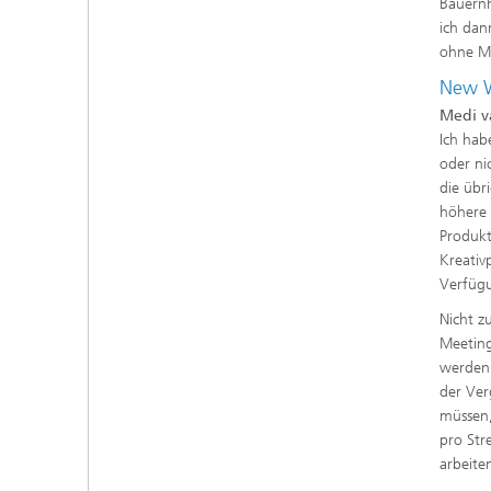
Bauernh
ich dan
ohne Me
New W
Medi v
Ich hab
oder ni
die übr
höhere 
Produkt
Kreativ
Verfügu
Nicht z
Meeting
werden 
der Ver
müssen,
pro Str
arbeite