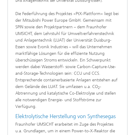
und Anlagentechnik der Universität Duisburg-Essen).
Die Federführung des Projektes »PtX-Plattform« liegt bei
der Mitsubishi Power Europe GmbH. Gemeinsam mit
SPIN sowie den Projektpartnern – dem Fraunhofer
UMSICHT, dem Lehrstuhl für Umweltverfahrenstechnik
und Anlagentechnik (LUAT) der Universität Duisburg-
Essen sowie Evonik Industries – will das Unternehmen
marktfähige Lösungen für die effiziente Nutzung
überschüssigen Stroms entwickeln. Ein Schwerpunkt
werden dabei Wasserstoff- sowie Carbon-Capture-Use-
and-Storage-Technologien sein: CCU und CCS.
Entsprechende containerbasierte Anlagen entstehen auf
dem Gelände des LUAT. Sie umfassen u.a. CO
-
2
Abtrennung und katalytische Co-Elektrolyse und stellen
alle notwendigen Energie- und Stoffströme zur
Verfügung.
Elektrolytische Herstellung von Synthesegas
Fraunhofer UMSICHT erarbeitet im Zuge des Projektes
u.a. Grundlagen, um in einem Power-to-X-Reaktor die