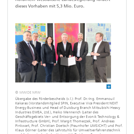
dieses Vorhaben mit 5,3 Mio. Euro.
© MWIDE NRW
Übergabe des Förderbescheids (v.l.): Prof. Dr.-Ing. Emmanouil
Kakaras (Vorstandsmitglied SPIN, Executive Vice President NEXT
Energy Business und Head of Duisburg Branch Mitsubishi Heavy
Industries EMEA, Ltd.), Heiko Mennerich (Leiter des
Geschäftsgebiets Ver- und Entsorgung der Evonik Technology &
Infrastructure GmbH), Prof. Margit Thomeczek, Prof. Andreas
Pinkwart, Prof. Christian Doetsch (Fraunhofer UMSICHT) und Prof.
Klaus Görner (Leiter des Lehrstuhls für Umweltverfahrenstechnik