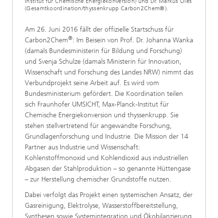
Institut für Chemische Energiekonversion) und Dr. Markus Oles
(Gesamtkoordination/thyssenkrupp Carbon2Chem®).
Am 26. Juni 2016 fällt der offizielle Startschuss für
®
Carbon2Chem
: Im Beisein von Prof. Dr. Johanna Wanka
(damals Bundesministerin für Bildung und Forschung)
und Svenja Schulze (damals Ministerin für Innovation,
Wissenschaft und Forschung des Landes NRW) nimmt das
Verbundprojekt seine Arbeit auf. Es wird vom
Bundesministerium gefördert. Die Koordination teilen
sich Fraunhofer UMSICHT, Max-Planck-Institut für
Chemische Energiekonversion und thyssenkrupp. Sie
stehen stellvertretend für angewandte Forschung,
Grundlagenforschung und Industrie. Die Mission der 14
Partner aus Industrie und Wissenschaft:
Kohlenstoffmonoxid und Kohlendioxid aus industriellen
Abgasen der Stahlproduktion – so genannte Hüttengase
– zur Herstellung chemischer Grundstoffe nutzen.
Dabei verfolgt das Projekt einen systemischen Ansatz, der
Gasreinigung, Elektrolyse, Wasserstoffbereitstellung,
Synthesen sowie Systemintegration und Ökobilanzierung