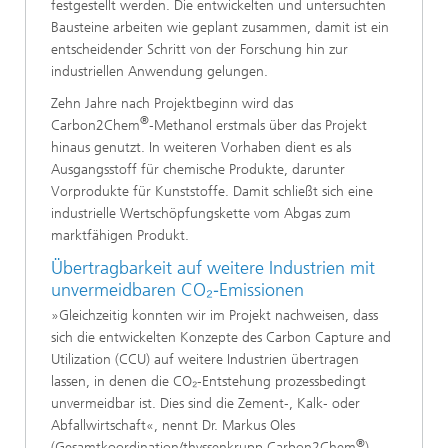
festgestellt werden. Die entwickelten und untersuchten
Bausteine arbeiten wie geplant zusammen, damit ist ein
entscheidender Schritt von der Forschung hin zur
industriellen Anwendung gelungen.
Zehn Jahre nach Projektbeginn wird das
®
Carbon2Chem
‑Methanol erstmals über das Projekt
hinaus genutzt. In weiteren Vorhaben dient es als
Ausgangsstoff für chemische Produkte, darunter
Vorprodukte für Kunststoffe. Damit schließt sich eine
industrielle Wertschöpfungskette vom Abgas zum
marktfähigen Produkt.
Übertragbarkeit auf weitere Industrien mit
unvermeidbaren CO₂‑Emissionen
»Gleichzeitig konnten wir im Projekt nachweisen, dass
sich die entwickelten Konzepte des Carbon Capture and
Utilization (CCU) auf weitere Industrien übertragen
lassen, in denen die CO₂‑Entstehung prozessbedingt
unvermeidbar ist. Dies sind die Zement‑, Kalk‑ oder
Abfallwirtschaft«, nennt Dr. Markus Oles
®
(Gesamtkoordination/thyssenkrupp Carbon2Chem
)