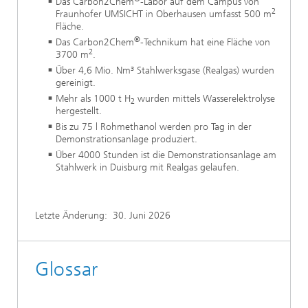
Das Carbon2Chem
-Labor auf dem Campus von
2
Fraunhofer UMSICHT in Oberhausen umfasst 500 m
Fläche.
®
Das Carbon2Chem
-Technikum hat eine Fläche von
2
3700 m
.
Über 4,6 Mio. Nm³ Stahlwerksgase (Realgas) wurden
gereinigt.
Mehr als 1000 t H
wurden mittels Wasserelektrolyse
2
hergestellt.
Bis zu 75 l Rohmethanol werden pro Tag in der
Demonstrationsanlage produziert.
Über 4000 Stunden ist die Demonstrationsanlage am
Stahlwerk in Duisburg mit Realgas gelaufen.
Letzte Änderung:
30. Juni 2026
Glossar