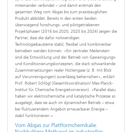
miteinander verbindet – und damit erstmals den
gesamten Weg vom Abgas bis zum praxistauglichen
Produkt abbildet. Bereits in den ersten beiden
überwiegend forschungs‑ und pilotgetriebenen
Projektphasen (2016 bis 2020, 2020 bis 2024) zeigen die
Partner, dass die dafür notwendigen
Technologiebausteine stabil, flexibel und kombinierbar
betrieben werden können. »Ein zentraler Meilenstein
sind die Entwicklung und der Betrieb von Gasreinigungs-
und Konditionierungskonzepten, die stark schwankende
Zusammensetzungen realer Hüttengase (z. B. mit Blick
auf Verunreinigungen) zuverlässig beherrschen«, erklärt
Prof. Robert Schlögl (Gesamtkoordination/ Max-Planck-
Institut für Chemische Energiekonversion). »Parallel dazu
haben wir elektrochemische und katalytische Prozesse so
ausgelegt, dass sie auch im dynamischen Betrieb – etwa
bei fluktuierendem Angebot erneuerbarer Energie –
stabil funktionieren.«
Vom Abgas zur Plattformchemikalie:
Nachhaltiges Methanol im industriellen