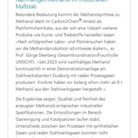
Maßstab
Besondere Bedeutung kommt der Methanolsynthese zu.
®
Methanol dient im Carbon2Chem
‑Ansatz als
Plattformchemikalie, aus der sich eine Vielzahl weiterer
Produkte wie Kunst- und Treibstoffe herstellen lassen.
»Nach erfolgreichen Labor‑ und Pilotversuchen haben
wir die Methanolproduktion schrittweise skaliert«, so
Prof. Görge Deerberg (Gesamtkoordination/Fraunhofer
UMSICHT). »Seit 2023 wird nachhaltiges Methanol
kontinuierlich in einer Demonstrationsanlage am
Stahlwerksstandort Duisburg mit realen Prozessgasen
produziert. Konkret haben wir bislang schon mehr als 9 t
Methanol aus den Stahlwerksgasen hergestellt.«
Die Ergebnisse zeigen: Qualität und Reinheit des
erzeugten Methanols entsprechen industriellen
Spezifikationen. Die Entwicklungen im Bereich
Gasreinigung und Katalysatoren laufen stabil,
Unterschiede zwischen den Prozessen mit synthetischen
Gasen und realen Stahlwerksgasen konnten nicht