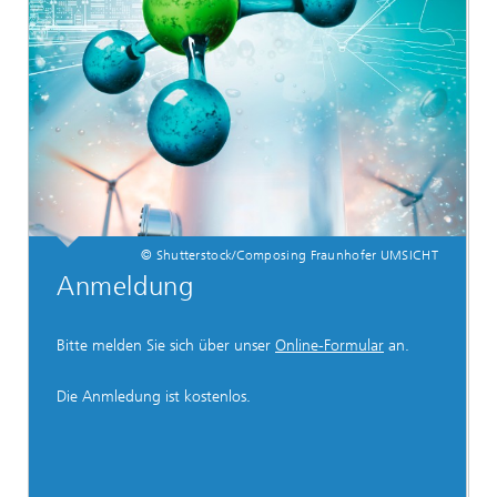
© Shutterstock/Composing Fraunhofer UMSICHT
Anmeldung
Bitte melden Sie sich über unser
Online-Formular
an.
Die Anmledung ist kostenlos.