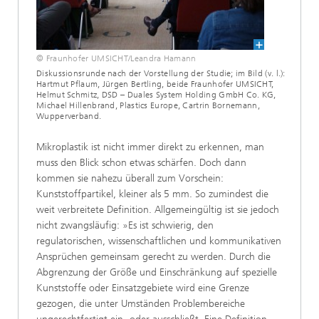
© Fraunhofer UMSICHT/Leandra Hamann
Diskussionsrunde nach der Vorstellung der Studie; im Bild (v. l.):
Hartmut Pflaum, Jürgen Bertling, beide Fraunhofer UMSICHT,
Helmut Schmitz, DSD – Duales System Holding GmbH Co. KG,
Michael Hillenbrand, Plastics Europe, Cartrin Bornemann,
Wupperverband.
Mikroplastik ist nicht immer direkt zu erkennen, man
muss den Blick schon etwas schärfen. Doch dann
kommen sie nahezu überall zum Vorschein:
Kunststoffpartikel, kleiner als 5 mm. So zumindest die
weit verbreitete Definition. Allgemeingültig ist sie jedoch
nicht zwangsläufig: »Es ist schwierig, den
regulatorischen, wissenschaftlichen und kommunikativen
Ansprüchen gemeinsam gerecht zu werden. Durch die
Abgrenzung der Größe und Einschränkung auf spezielle
Kunststoffe oder Einsatzgebiete wird eine Grenze
gezogen, die unter Umständen Problembereiche