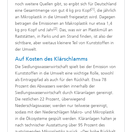
noch weitere Quellen gibt, so ergibt sich für Deutschland
[1]
eine Gesamtmenge von gut 4 kg pro Kopf
, die jährlich
an Mikroplastik in die Umwelt freigesetzt wird. Dagegen
betragen die Emissionen an Makroplastik nur etwa 1,4
[2]
kg pro Kopf und Jahr
. Das, was wir an Plastikmüll an
Raststätten, in Parks und am Strand finden, ist also der
sichtbare, aber weitaus kleinere Teil von Kunststoffen in
der Umwelt.
Auf Kosten des Klärschlamms
Die Siedlungswasserwirtschaft spielt bei der Emission von
Kunststoffen in die Umwelt eine wichtige Rolle, sowohl
als Eintragspfad als auch für den Rückhalt. Etwa 78
Prozent des Abwassers werden innerhalb der
Siedlungswasserwirtschaft durch Kläranlagen gereinigt.
Die restlichen 22 Prozent, überwiegend
Niederschlagswasser, werden nur teilweise gereinigt,
sodass mit den Niederschlägen Makro- und Mikroplastik
in die Ökosysteme gespült werden. Kläranlagen halten je
nach technischer Ausstattung über 95 Prozent des
zuströmenden Mikroplastiks zurück. »Der hohe Rückhalt