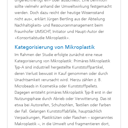
ungerechtfertigt ein- oder ausschließt. Eine Definition
sollte vielmehr anhand der Umweltwirkung festgemacht
werden. Doch dazu reicht der heutige Wissensstand
nicht aus«, erklärt Jürgen Bertling aus der Abteilung
Nachhaltigkeits- und Ressourcenmanagement beim
Fraunhofer UMSICHT, Initiator und Haupt-Autor der
»Konsortialstudie Mikroplastik«.
Kategorisierung von Mikroplastik
Im Rahmen der Studie erfolgte zunächst eine neue
Kategorisierung von Mikroplastik: Primäres Mikroplastik
Typ-A sind industriell hergestellte Kunststoffpartikel,
deren Verlust bewusst in Kauf genommen oder durch
Unachtsamkeit verursacht wird. Hierzu zählen z. B.
Microbeads in Kosmetika oder Kunststoffpellets.
Dagegen entsteht primäres Mikroplastik Typ-B erst in der
Nutzungsphase durch Abrieb oder Verwitterung. Das ist
etwa bei Autoreifen, Schuhsohlen, Textilien oder Farben
der Fall. Gelangen Kunststoffabfälle, hauptsächlich
Verpackungen, Plastiktüten oder Flaschen – sogenanntes
Makroplastik –, in die Umwelt und fragmentieren dort,