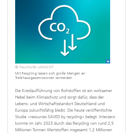
© Fraunhofer UMSICHT
Mit Recycling lassen sich große Mengen an
Treibhausgasemissionen vermeiden.
Die Kreislaufführung von Rohstoffen ist ein wirksamer
Hebel beim Klimaschutz und sorgt dafür, dass der
Lebens- und Wirtschaftsstandort Deutschland und
Europa zukunftsfähig bleibt. Die heute veröffentlichte
Studie »resources SAVED by recycling« belegt: Interzero
konnte im Jahr 2023 durch das Recycling von rund 2,5
Millionen Tonnen Wertstoffen insgesamt 1,2 Millionen