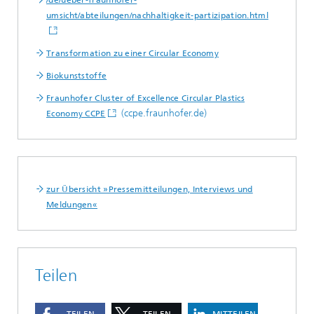
umsicht/abteilungen/nachhaltigkeit-partizipation.html
Transformation zu einer Circular Economy
Biokunststoffe
Fraunhofer Cluster of Excellence Circular Plastics
(ccpe.fraunhofer.de)
Economy CCPE
zur Übersicht »Pressemitteilungen, Interviews und
Meldungen«
Teilen
TEILEN
TEILEN
MITTEILEN