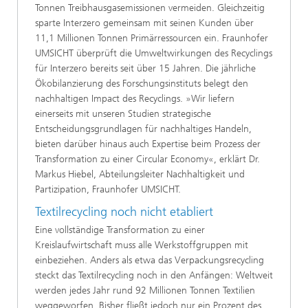
Tonnen Treibhausgasemissionen vermeiden. Gleichzeitig
sparte Interzero gemeinsam mit seinen Kunden über
11,1 Millionen Tonnen Primärressourcen ein. Fraunhofer
UMSICHT überprüft die Umweltwirkungen des Recyclings
für Interzero bereits seit über 15 Jahren. Die jährliche
Ökobilanzierung des Forschungsinstituts belegt den
nachhaltigen Impact des Recyclings. »Wir liefern
einerseits mit unseren Studien strategische
Entscheidungsgrundlagen für nachhaltiges Handeln,
bieten darüber hinaus auch Expertise beim Prozess der
Transformation zu einer Circular Economy«, erklärt Dr.
Markus Hiebel, Abteilungsleiter Nachhaltigkeit und
Partizipation, Fraunhofer UMSICHT.
Textilrecycling noch nicht etabliert
Eine vollständige Transformation zu einer
Kreislaufwirtschaft muss alle Werkstoffgruppen mit
einbeziehen. Anders als etwa das Verpackungsrecycling
steckt das Textilrecycling noch in den Anfängen: Weltweit
werden jedes Jahr rund 92 Millionen Tonnen Textilien
weggeworfen. Bisher fließt jedoch nur ein Prozent des